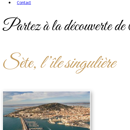
Contact
Partez à la découverte d
Sète,
l’île singulière